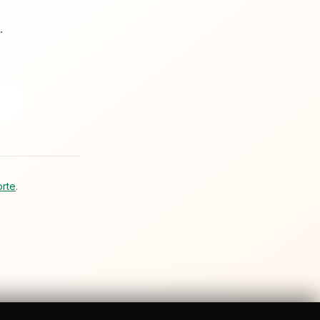
.
orte
.