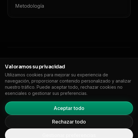
Metodología
© 2026 Floodlight. Todos los derechos reservados.
Valoramos su privacidad
Utilizamos cookies para mejorar su experiencia de
Política de privacidad
Términos de servicio
Política de cookies
navegación, proporcionar contenido personalizado y analizar
🇬🇧
EN
DPA
Impreso
Configuración de Cookies
nuestro tráfico. Puede aceptar todo, rechazar cookies no
esenciales o gestionar sus preferencias.
Aceptar todo
Rechazar todo
Gestionar preferencias