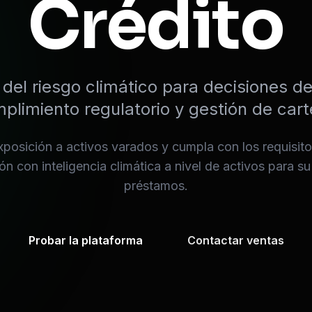
Crédito
 del riesgo climático para decisiones d
plimiento regulatorio y gestión de cart
posición a activos varados y cumpla con los requisito
ón con inteligencia climática a nivel de activos para su
préstamos.
Probar la plataforma
Contactar ventas