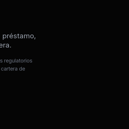
e préstamo,
era.
s regulatorios
 cartera de