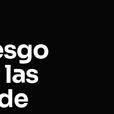
iesgo
 las
 de