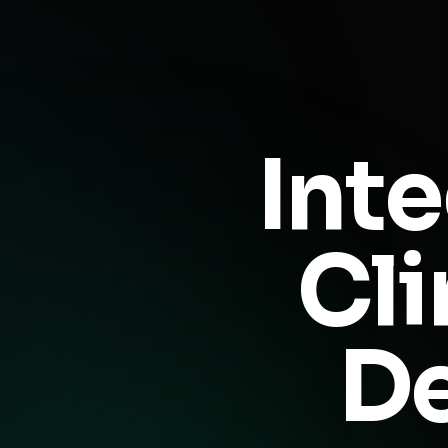
Inte
Cli
De