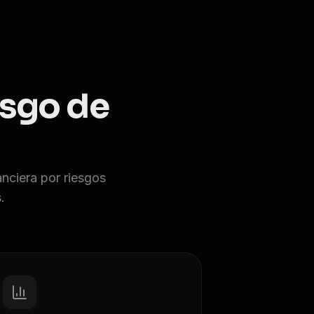
esgo de
anciera por riesgos
.