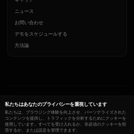
ニュース
お問い合わせ
デモをスケジュールする
方法論
© 2026 Floodlight. 無断転載を禁じます。
私たちはあなたのプライバシーを重視しています
私たちは、ブラウジング体験を向上させ、パーソナライズされた
プライバシーポリシー
サービス利用規約
クッキーポリシー
DPA
コンテンツを提供し、トラフィックを分析するためにクッキーを
🇬🇧
EN
インプレッサム
クッキー設定
使用しています。すべてを受け入れるか、非必須のクッキーを拒
否するか、または設定を管理できます。