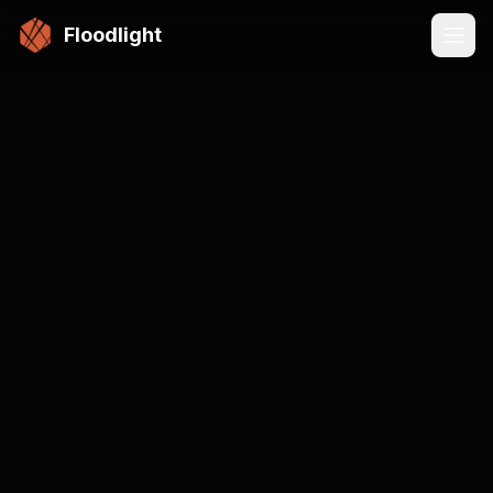
メインコンテンツにスキップ
Floodlight