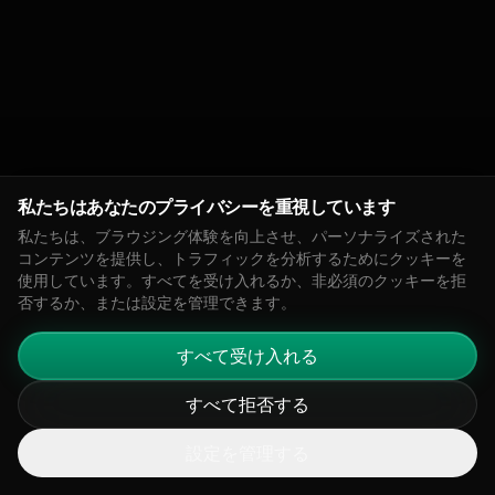
私たちはあなたのプライバシーを重視しています
私たちは、ブラウジング体験を向上させ、パーソナライズされた
コンテンツを提供し、トラフィックを分析するためにクッキーを
使用しています。すべてを受け入れるか、非必須のクッキーを拒
否するか、または設定を管理できます。
すべて受け入れる
すべて拒否する
設定を管理する