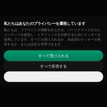
主要なフレームワークに沿っ
私たちはあなたのプライバシーを重視しています
私たちは、ブラウジング体験を向上させ、パーソナライズされた
た。
コンテンツを提供し、トラフィックを分析するためにクッキーを
使用しています。すべてを受け入れるか、非必須のクッキーを拒
否するか、または設定を管理できます。
私たちのデータと報告ツールは、主要な開示フレ
ームワークの要件を満たすのに役立ちます。
すべて受け入れる
すべて拒否する
設定を管理する
CSRD
企業の持続可能性報告指令