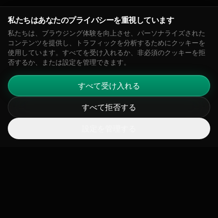
私たちはあなたのプライバシーを重視しています
私たちは、ブラウジング体験を向上させ、パーソナライズされた
コンテンツを提供し、トラフィックを分析するためにクッキーを
シニアフルスタックエンジニア
使用しています。すべてを受け入れるか、非必須のクッキーを拒
否するか、または設定を管理できます。
Next.js、Python、およびクラウドネイティブインフラ
ストラクチャを使用して、私たちの気候インテリジェン
すべて受け入れる
スプラットフォームを構築およびスケールします。
エンジニアリング
ロサンゼルス / リモート
フルタイム
すべて拒否する
今すぐ応募
設定を管理する
気候データサイエンティスト
衛星画像、大気科学、および機械学習を使用して排出量
推定モデルを開発します。
サイエンス
ウィーン / リモート
フルタイム