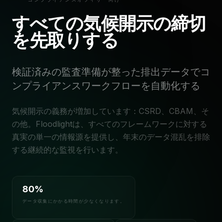
すべての気候開示の締切
を先取りする
検証済みの監査準備が整った排出データでコ
ンプライアンスワークフローを自動化する
気候開示の義務が増加しています：CSRD、CBAM、そ
の他。Floodlightは、すべてのフレームワークに対する
真実の単一の情報源を提供し、年末のデータ混乱を排除
する継続的な監視を行います。
80%
データ収集にかかる時間が少なくなります。