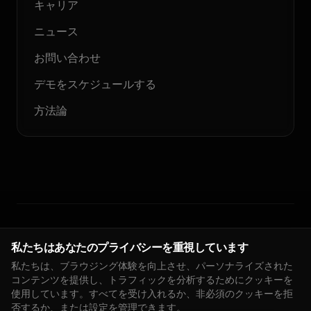
キャリア
ニュース
お問い合わせ
デモをスケジュールする
方法論
© 2026 Floodlight. 無断転載を禁じます。
私たちはあなたのプライバシーを重視しています
私たちは、ブラウジング体験を向上させ、パーソナライズされた
プライバシーポリシー
サービス利用規約
クッキーポリシー
DPA
コンテンツを提供し、トラフィックを分析するためにクッキーを
🇯🇵
JA
インプレッサム
クッキー設定
使用しています。すべてを受け入れるか、非必須のクッキーを拒
否するか、または設定を管理できます。