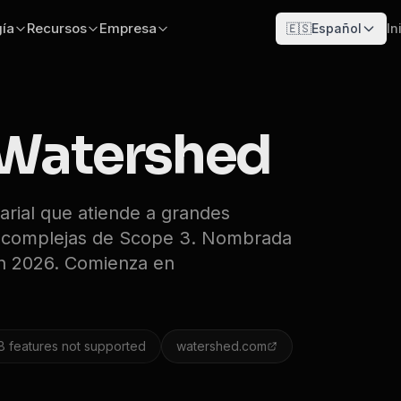
ía
Recursos
Empresa
🇪🇸
Español
In
Watershed
arial que atiende a grandes
o complejas de Scope 3. Nombrada
en 2026. Comienza en
8
features not supported
watershed.com