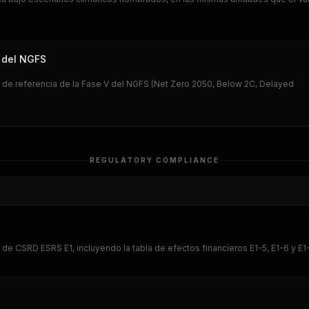
V del NGFS
 de referencia de la Fase V del NGFS (Net Zero 2050, Below 2C, Delayed
REGULATORY COMPLIANCE
e CSRD ESRS E1, incluyendo la tabla de efectos financieros E1-5, E1-6 y E1