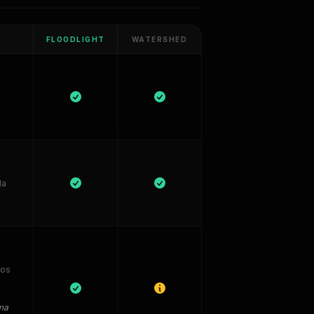
FLOODLIGHT
WATERSHED
la
tos
ena