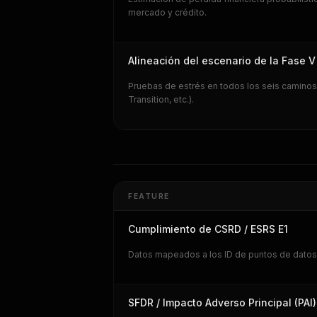
mercado y crédito.
Alineación del escenario de la Fase 
Pruebas de estrés en todos los seis caminos
Transition, etc.).
FEATURE
Cumplimiento de CSRD / ESRS E1
Datos mapeados a los ID de puntos de datos d
SFDR / Impacto Adverso Principal (PAI)