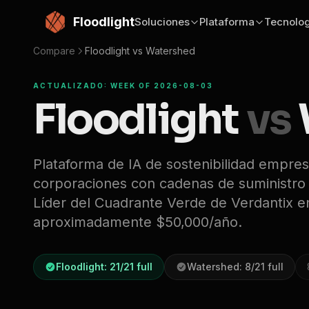
Saltar al contenido principal
Floodlight
Soluciones
Plataforma
Tecnolog
Compare
Floodlight vs
Watershed
ACTUALIZADO: WEEK OF 2026-08-03
Floodlight
vs
Plataforma de IA de sostenibilidad empres
corporaciones con cadenas de suministr
Líder del Cuadrante Verde de Verdantix 
aproximadamente $50,000/año.
Floodlight:
21
/
21
full
Watershed
:
8
/
21
full