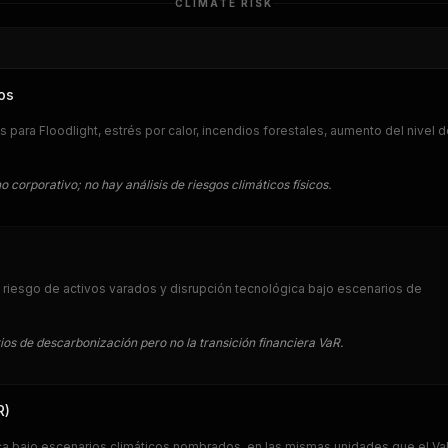
CLIMATE RISK
os
 para Floodlight, estrés por calor, incendios forestales, aumento del nivel d
 corporativo; no hay análisis de riesgos climáticos físicos.
 riesgo de activos varados y disrupción tecnológica bajo escenarios de
os de descarbonización pero no la transición financiera VaR.
R)
ica bajo escenarios climáticos nombrados, en las mismas unidades que el V