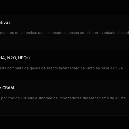
tivas
 eventos de antorchas que a menudo se pasan por alto en inventarios basa
CH4, N2O, HFCs)
anasta completa de gases de efecto invernadero de Kioto en base a CO2e.
de CBAM
ón por código CN para el informe de importadores del Mecanismo de Ajuste