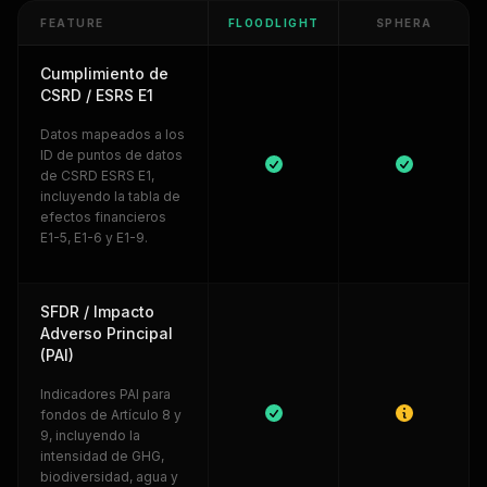
FEATURE
FLOODLIGHT
SPHERA
Cumplimiento de
CSRD / ESRS E1
Datos mapeados a los
ID de puntos de datos
de CSRD ESRS E1,
incluyendo la tabla de
efectos financieros
E1-5, E1-6 y E1-9.
SFDR / Impacto
Adverso Principal
(PAI)
Indicadores PAI para
fondos de Artículo 8 y
9, incluyendo la
intensidad de GHG,
biodiversidad, agua y