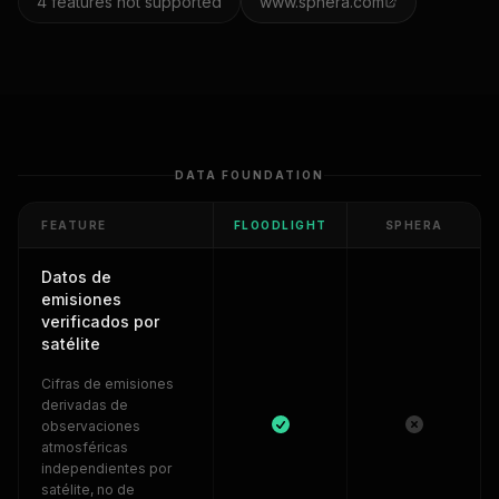
4
features not supported
www.sphera.com
DATA FOUNDATION
FEATURE
FLOODLIGHT
SPHERA
Datos de
emisiones
verificados por
satélite
Cifras de emisiones
derivadas de
observaciones
atmosféricas
independientes por
satélite, no de