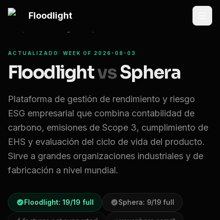
Saltar al contenido principal
Floodlight
Compare
Floodlight vs
Sphera
ACTUALIZADO: WEEK OF 2026-08-03
Floodlight
vs
Sphera
Plataforma de gestión de rendimiento y riesgo
ESG empresarial que combina contabilidad de
carbono, emisiones de Scope 3, cumplimiento de
EHS y evaluación del ciclo de vida del producto.
Sirve a grandes organizaciones industriales y de
fabricación a nivel mundial.
Floodlight:
19
/
19
full
Sphera
:
9
/
19
full