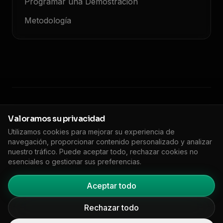
Programar una Demostración
Metodología
© 2026 Floodlight. Todos los derechos reservados.
Valoramos su privacidad
Utilizamos cookies para mejorar su experiencia de
Política de privacidad
Términos de servicio
Política de cookies
navegación, proporcionar contenido personalizado y analizar
🇬🇧
EN
DPA
Impreso
Configuración de Cookies
nuestro tráfico. Puede aceptar todo, rechazar cookies no
esenciales o gestionar sus preferencias.
Aceptar todo
Rechazar todo