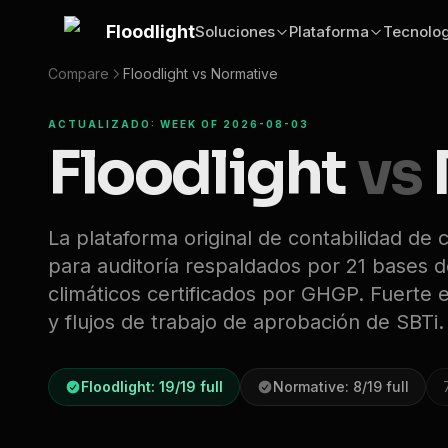
Saltar al contenido principal
Floodlight
Soluciones
Plataforma
Tecnolog
Compare
Floodlight vs
Normative
ACTUALIZADO: WEEK OF 2026-08-03
Floodlight
vs
La plataforma original de contabilidad de 
para auditoría respaldados por 21 bases de
climáticos certificados por GHGP. Fuerte 
y flujos de trabajo de aprobación de SBTi.
Floodlight:
19
/
19
full
Normative
:
8
/
19
full