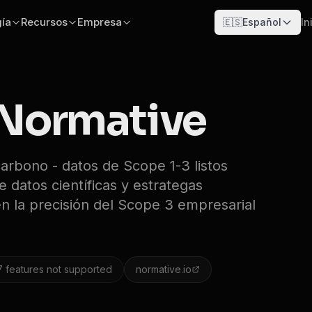
ía
Recursos
Empresa
🇪🇸
Español
In
Normative
carbono - datos de Scope 1-3 listos
 datos científicas y estrategas
en la precisión del Scope 3 empresarial
7
features not supported
normative.io