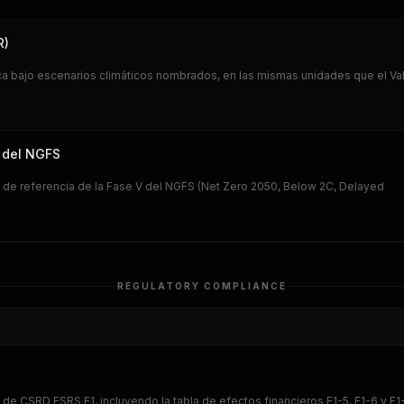
R)
ica bajo escenarios climáticos nombrados, en las mismas unidades que el V
V del NGFS
 de referencia de la Fase V del NGFS (Net Zero 2050, Below 2C, Delayed
REGULATORY COMPLIANCE
e CSRD ESRS E1, incluyendo la tabla de efectos financieros E1-5, E1-6 y E1