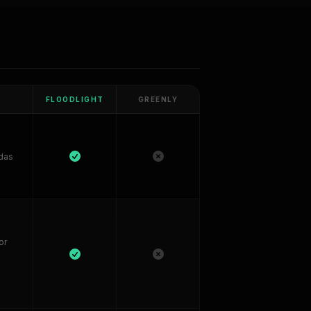
FLOODLIGHT
GREENLY
adas
or