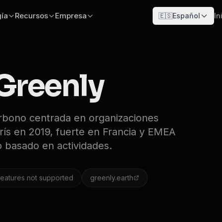
ía
Recursos
Empresa
🇪🇸
Español
In
Greenly
rbono centrada en organizaciones
s en 2019, fuerte en Francia y EMEA
 basado en actividades.
eatures not supported
greenly.earth