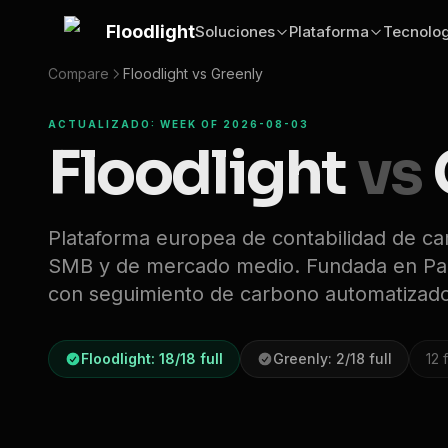
Saltar al contenido principal
Floodlight
Soluciones
Plataforma
Tecnolog
Compare
Floodlight vs
Greenly
ACTUALIZADO: WEEK OF 2026-08-03
Floodlight
vs
Plataforma europea de contabilidad de ca
SMB y de mercado medio. Fundada en Parí
con seguimiento de carbono automatizado
Floodlight:
18
/
18
full
Greenly
:
2
/
18
full
12
f