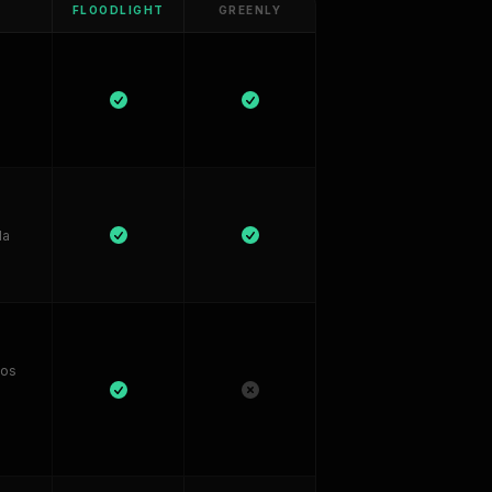
FLOODLIGHT
GREENLY
la
tos