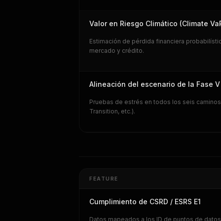
Valor en Riesgo Climático (Climate Va
Estimación de pérdida financiera probabilíst
mercado y crédito.
Alineación del escenario de la Fase 
Pruebas de estrés en todos los seis caminos
Transition, etc.).
FEATURE
Cumplimiento de CSRD / ESRS E1
Datos mapeados a los ID de puntos de datos d