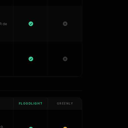
aR de
FLOODLIGHT
GREENLY
-9.