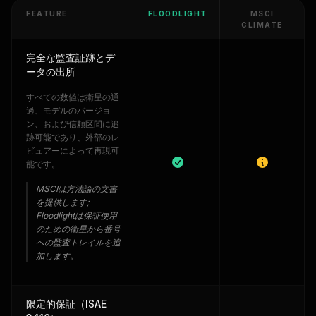
FEATURE
FLOODLIGHT
MSCI
CLIMATE
完全な監査証跡とデ
ータの出所
すべての数値は衛星の通
過、モデルのバージョ
ン、および信頼区間に追
跡可能であり、外部のレ
ビュアーによって再現可
能です。
MSCIは方法論の文書
を提供します;
Floodlightは保証使用
のための衛星から番号
への監査トレイルを追
加します。
限定的保証（ISAE