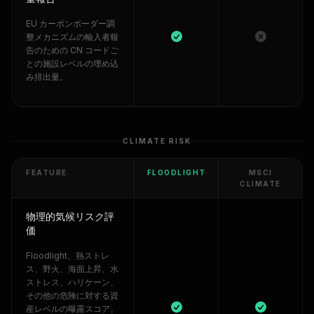
EU カーボンボーダー調
整メカニズムの輸入者報
告のための CN コードご
との施設レベルの埋め込
み排出量。
CLIMATE RISK
FEATURE
FLOODLIGHT
MSCI
CLIMATE
物理的気候リスク評
価
Floodlight、熱ストレ
ス、野火、海面上昇、水
ストレス、ハリケーン、
その他の危険に対する資
産レベルの曝露スコア。