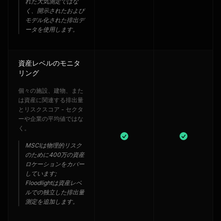
れた大気測定ではな
く、開示されたおよび
モデル化された排出デ
ータを使用します。
資産レベルのモニタ
リング
個々の施設、建物、また
は資産に関連する排出量
とリスクスコア - セクタ
ーや企業の平均値ではな
く。
MSCIは物理的リスク
のために400万の資産
ロケーションをカバー
しています;
Floodlightは資産レベ
ルでの独立した排出量
測定を追加します。