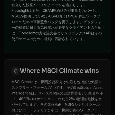
独立した観察ベースのチェックを追加します。
Floodlightはまた、CBAM埋め込み排出量をカバーし、
MSCIが提供していないCSRDおよびPCAF保証ワークフ
ローのための直接監査パックを提供します。ビッグフォ
ーの精査に耐える気候開示が必要なクライアントのため
に、Floodlightの方法論文書とサンドボックスAPIはその
使用ケースのために特別に設計されています。
Where
MSCI Climate
wins
MSCI Climateは、機関投資家向けの最も包括的な気候リ
スクプラットフォームの1つです。そのGeoSpatial Asset
Intelligenceは、スイス再保険の自然災害モデル統合を伴
い、400万のロケーションにわたる28の物理的危険をカ
バーしています。その気候VaR、NGFSシナリオツール、
およびポートフォリオ分析は、機関投資のワークフロー