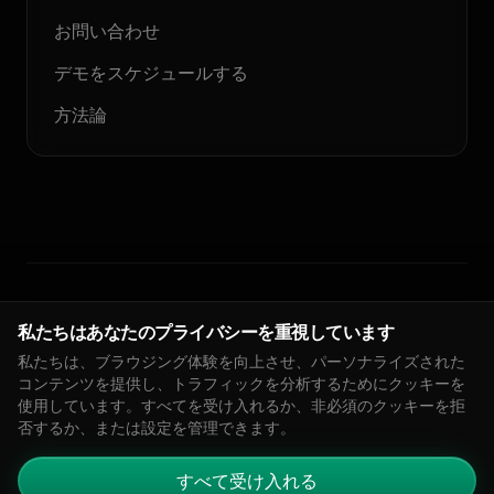
お問い合わせ
デモをスケジュールする
方法論
© 2026 Floodlight. 無断転載を禁じます。
私たちはあなたのプライバシーを重視しています
私たちは、ブラウジング体験を向上させ、パーソナライズされた
プライバシーポリシー
サービス利用規約
クッキーポリシー
DPA
コンテンツを提供し、トラフィックを分析するためにクッキーを
🇬🇧
EN
インプレッサム
クッキー設定
使用しています。すべてを受け入れるか、非必須のクッキーを拒
否するか、または設定を管理できます。
すべて受け入れる