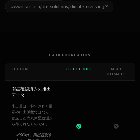
www.msci.com/our-solutions/climate-investing
DATA FOUNDATION
FEATURE
FLOODLIGHT
MSCI
CLIMATE
衛星確認済みの排出
データ
排出量は、報告された開
示や排出係数ではなく、
独立した大気衛星観測か
ら得られたものです。
MSCIは、衛星観測さ