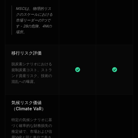
MSCIは、物理的リス
クのスケールにおける
市場リーダーの1つで
す - 28の危険、4Mの
場所。
移行リスク評価
脱炭素シナリオにおける
規制炭素コスト、ストラ
ンド資産リスク、技術の
混乱への曝露。
気候リスク価値
（Climate VaR）
特定の気候シナリオに基
づく確率的な財務損失の
推定値で、市場および信
用VaRと同じ単位で表さ