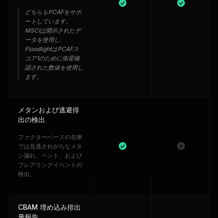
どちらもPCAFをサポ
ートしています。
MSCIは開示されたデ
ータを使用し、
FloodlightはPCAFス
コア1のために衛星確
認された数値を使用し
ます。
メタンおよび逃避排
出の検出
ファクターベースの在庫
では見逃されがちなメタ
ン漏れ、ベント、および
フレアリングイベントの
検出。
CBAM 埋め込み排出
量報告