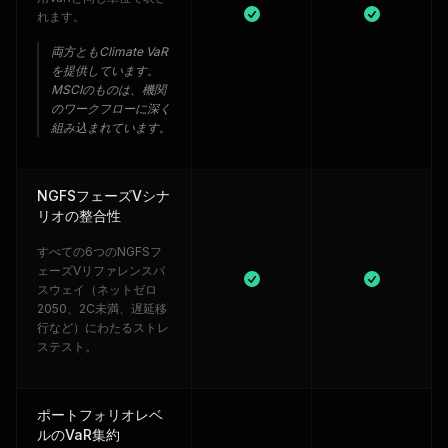
れます。
両方ともClimate VaR
を提供しています。
MSCIのものは、機関
のワークフローに深く
組み込まれています。
NGFSフェーズVシナ
リオの整合性
すべての6つのNGFSフ
ェーズVリファレンスパ
スウェイ（ネットゼロ
2050、2C未満、遅延移
行など）にわたるストレ
ステスト。
ポートフォリオレベ
ルのVaR集約