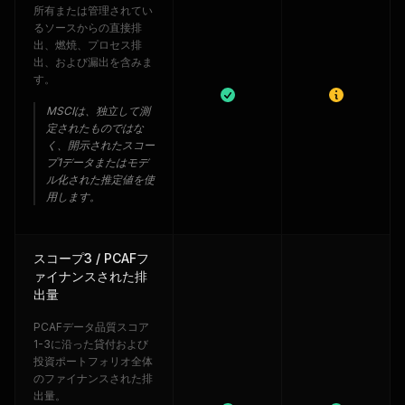
所有または管理されてい
るソースからの直接排
出、燃焼、プロセス排
出、および漏出を含みま
す。
MSCIは、独立して測
定されたものではな
く、開示されたスコー
プ1データまたはモデ
ル化された推定値を使
用します。
スコープ3 / PCAFフ
ァイナンスされた排
出量
PCAFデータ品質スコア
1-3に沿った貸付および
投資ポートフォリオ全体
のファイナンスされた排
出量。