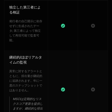
独立した第三者によ
る検証
発行者の自己開示に依存
せずに生成されたデー
タ; 第三者によって独立
して再現可能で監査可
能。
継続的/ほぼリアルタ
イムの監視
異常に対するアラートと
ともに、排出量が継続的
に追跡されます。年に一
度のスナップショットで
はありません。
MSCIは定期的なリス
クスコア更新を提供し
ますが、継続的な排出