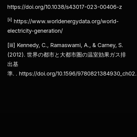
https://doi.org/10.1038/s43017-023-00406-z
[ii]
https://www.worldenergydata.org/world-
electricity-generation/
[iii] Kennedy, C., Ramaswami, A., & Carney, S.
(2012). 世界の都市と大都市圏の温室効果ガス排
出基
準. .
https://doi.org/10.1596/9780821384930_ch02
.