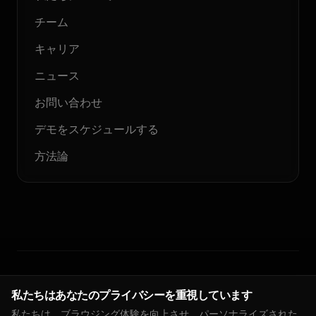
チーム
キャリア
ニュース
お問い合わせ
デモをスケジュールする
方法論
© 2026 Floodlight. 無断転載を禁じます。
私たちはあなたのプライバシーを重視しています
私たちは、ブラウジング体験を向上させ、パーソナライズされた
プライバシーポリシー
サービス利用規約
クッキーポリシー
DPA