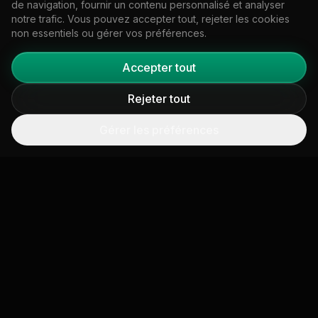
de navigation, fournir un contenu personnalisé et analyser
notre trafic. Vous pouvez accepter tout, rejeter les cookies
non essentiels ou gérer vos préférences.
Accepter tout
Aligné avec les cadres de
Rejeter tout
référence de premier plan.
Gérer les préférences
Nos outils de données et de reporting vous
aident à répondre aux exigences des principaux
cadres de divulgation.
GHG Protocol
GHG Protocol pour les villes (GPC)