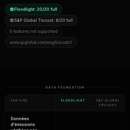
Floodlight:
20
/
20
full
S&P Global Trucost
:
8
/
20
full
6
features not supported
www.spglobal.com/esg/trucost
DATA FOUNDATION
FEATURE
FLOODLIGHT
S&P GLOBAL
TRUCOST
Données
d'émissions