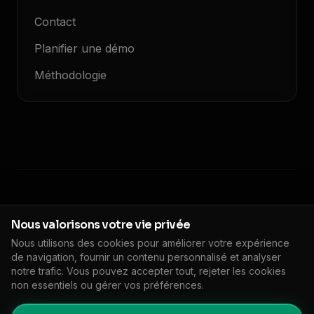
Contact
Planifier une démo
Méthodologie
© 2026 Floodlight. Tous droits réservés.
Nous valorisons votre vie privée
Politique de confidentialité
Conditions de service
Nous utilisons des cookies pour améliorer votre expérience
Politique de cookies
DPA
Impressum
de navigation, fournir un contenu personnalisé et analyser
🇬🇧
EN
Paramètres des cookies
notre trafic. Vous pouvez accepter tout, rejeter les cookies
non essentiels ou gérer vos préférences.