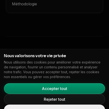
Méthodologie
© 2026 Floodlight. Tous droits réservés.
Nous valorisons votre vie privée
Politique de confidentialité
Conditions de service
Nous utilisons des cookies pour améliorer votre expérience
Politique de cookies
DPA
Impressum
de navigation, fournir un contenu personnalisé et analyser
🇬🇧
EN
Paramètres des cookies
notre trafic. Vous pouvez accepter tout, rejeter les cookies
non essentiels ou gérer vos préférences.
Accepter tout
Rejeter tout