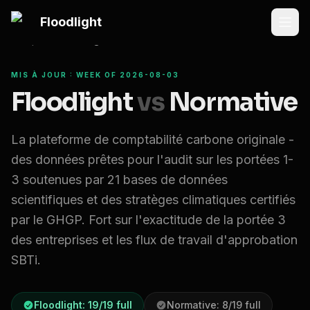
Passer au contenu principal
Floodlight
Compare
Floodlight vs
Normative
MIS À JOUR : WEEK OF 2026-08-03
Floodlight
vs
Normative
La plateforme de comptabilité carbone originale -
des données prêtes pour l'audit sur les portées 1-
3 soutenues par 21 bases de données
scientifiques et des stratèges climatiques certifiés
par le GHGP. Fort sur l'exactitude de la portée 3
des entreprises et les flux de travail d'approbation
SBTi.
Floodlight:
19
/
19
full
Normative
:
8
/
19
full