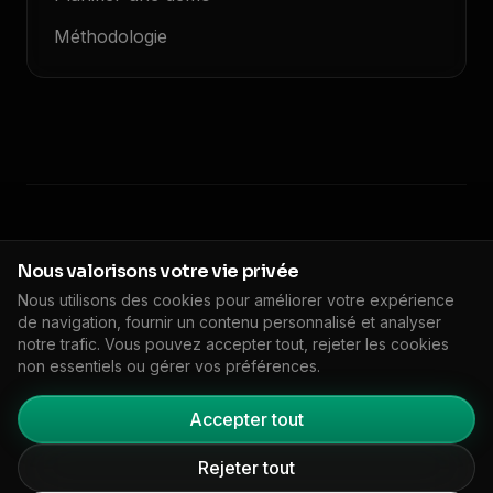
Méthodologie
© 2026 Floodlight. Tous droits réservés.
Nous valorisons votre vie privée
Politique de confidentialité
Conditions de service
Nous utilisons des cookies pour améliorer votre expérience
Politique de cookies
DPA
Impressum
de navigation, fournir un contenu personnalisé et analyser
🇫🇷
FR
Paramètres des cookies
notre trafic. Vous pouvez accepter tout, rejeter les cookies
non essentiels ou gérer vos préférences.
Accepter tout
Rejeter tout