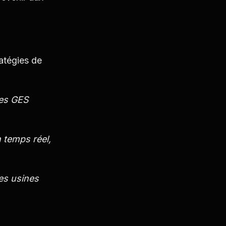
atégies de
res GES
 temps réel,
les usines