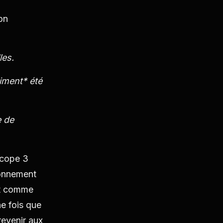
on
les.
iment* été
e de
Scope 3
ionnement
st comme
ne fois que
revenir aux