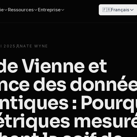
ie
Ressources
Entreprise
🇫🇷
Français
I 2025
NATE WYNE
de Vienne et
ence des donné
ntiques : Pourq
étriques mesur