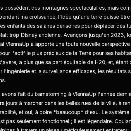
is possèdent des montagnes spectaculaires, mais comm
 pendant ma croissance, l'idée qu'une terre puisse être
es enfants des salaires dérisoires pour déplacer des t
ait trop Disneylandienne. Avançons jusqu'en 2023, l
val ViennaUp a apporté une toute nouvelle perspective
our l'actif le plus précieux de la Terre pour ses habita
l s'avère, a plus que sa part équitable de H20, et, étan
l'ingénierie et la surveillance efficaces, les résultats
ns.
avons fait du barnstorming à ViennaUp l'année dernière
s jours à marcher dans les belles rues de la ville, à re
rabilité, et oui, à boire *beaucoup* d'eau. Le système
st pas seulement fonctionnel ; il est légendaire. Coula
lpines à travers un réseau méticuleusement entretenu, il