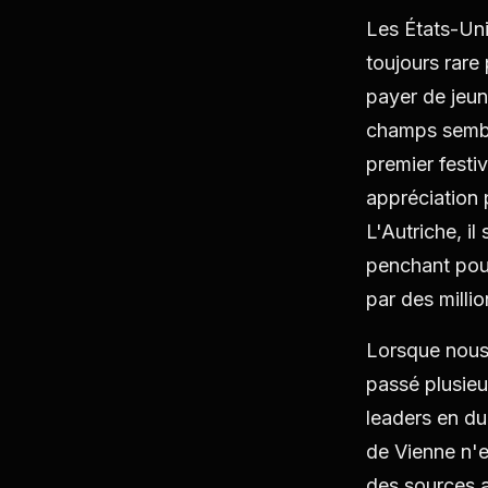
Les États-Un
toujours rare
payer de jeun
champs sembl
premier festi
appréciation p
L'Autriche, i
penchant pour 
par des millio
Lorsque nous 
passé plusieur
leaders en du
de Vienne n'e
des sources a