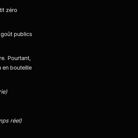
it zéro
 goût publics
e. Pourtant,
 en bouteille
ie)
mps réel)