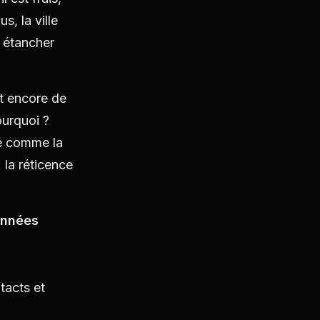
, la ville
r étancher
nt encore de
ourquoi ?
pé comme la
 la réticence
Données
tacts et