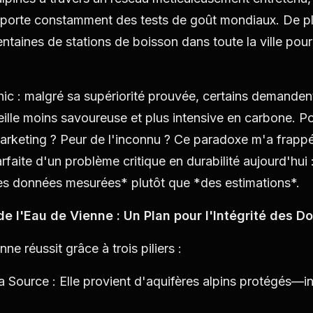
porte constamment des tests de goût mondiaux. De plus
ntaines de stations de boisson dans toute la ville pou
 hic : malgré sa supériorité prouvée, certains demande
eille moins savoureuse et plus intensive en carbone. P
arketing ? Peur de l'inconnu ? Ce paradoxe m'a frap
faite d'un problème critique en durabilité aujourd'hui :
es données mesurées* plutôt que *des estimations*.
 l'Eau de Vienne : Un Plan pour l'Intégrité des 
ne réussit grâce à trois piliers :
la Source : Elle provient d'aquifères alpins protégés—in