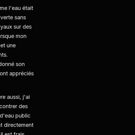
e l'eau était
 verte sans
uyaux sur des
orsque mon
 et une
nts.
t donné son
 sont appréciés
 aussi, j'ai
ncontrer des
 d'eau public
nt directement
 est frais,