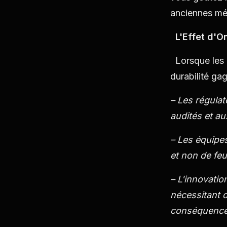
anciennes m
L'Effet d'O
Lorsque les d
durabilité gag
– Les régulat
audités et a
– Les équipes
et non de feu
– L'innovatio
nécessitant d
conséquence