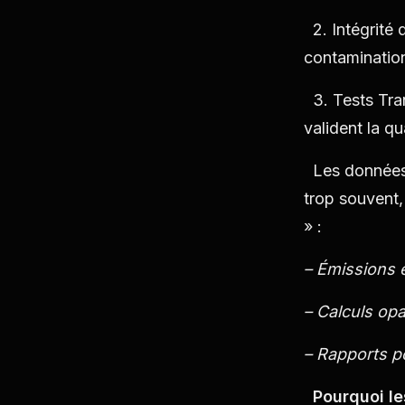
2. Intégrité 
contaminatio
3. Tests Tran
valident la qu
Les données d
trop souvent,
» :
– Émissions 
– Calculs opa
– Rapports po
Pourquoi le