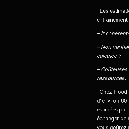
Les estimatio
entraînement 
– Incohérent
– Non vérifia
calculée ?
– Coûteuses 
ressources.
Chez Floodlig
d'environ 60
estimées par
échanger de l
vous goûtez l