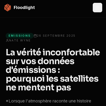
Passer au contenu principal
Floodlight
All articles
EMISSIONS
26 SEPTEMBRE 2025
NATE WYNE
La vérité inconfortable
sur vos données
d'émissions :
pourquoi les satellites
ne mentent pas
*Lorsque l'atmosphère raconte une histoire