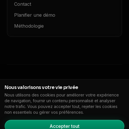
Contact
Planifier une démo
Méthodologie
© 2026 Floodlight. Tous droits réservés.
Nous valorisons votre vie privée
Politique de confidentialité
Conditions de service
Nous utilisons des cookies pour améliorer votre expérience
Politique de cookies
DPA
Impressum
de navigation, fournir un contenu personnalisé et analyser
🇫🇷
FR
Paramètres des cookies
notre trafic. Vous pouvez accepter tout, rejeter les cookies
non essentiels ou gérer vos préférences.
Accepter tout