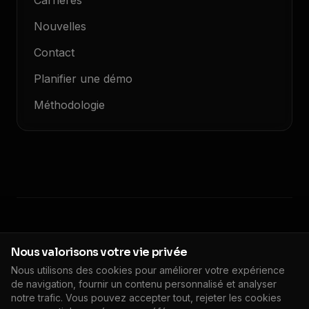
Carrières
Nouvelles
Contact
Planifier une démo
Méthodologie
© 2026 Floodlight. Tous droits réservés.
Nous valorisons votre vie privée
Politique de confidentialité
Conditions de service
Nous utilisons des cookies pour améliorer votre expérience
Politique de cookies
DPA
Impressum
de navigation, fournir un contenu personnalisé et analyser
🇫🇷
FR
Paramètres des cookies
notre trafic. Vous pouvez accepter tout, rejeter les cookies