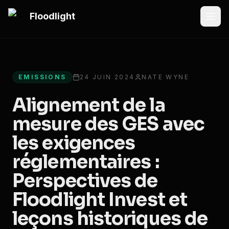
Passer au contenu principal
Floodlight
All articles
EMISSIONS
24 JUIN 2024
NATE WYNE
Alignement de la
mesure des GES avec
les exigences
réglementaires :
Perspectives de
Floodlight Invest et
leçons historiques de