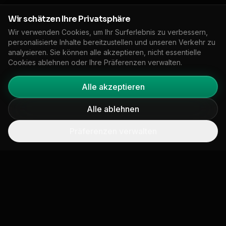
Wir schätzen Ihre Privatsphäre
Wir verwenden Cookies, um Ihr Surferlebnis zu verbessern,
In Übereinstimmung mit
personalisierte Inhalte bereitzustellen und unseren Verkehr zu
analysieren. Sie können alle akzeptieren, nicht essentielle
führenden
Cookies ablehnen oder Ihre Präferenzen verwalten.
Rahmenwerken.
Alle akzeptieren
Unsere Daten- und Reporting-Tools helfen
Alle ablehnen
Ihnen, die Anforderungen wichtiger
Offenlegungsrahmen zu erfüllen.
Präferenzen verwalten
CSRD
Richtlinie zur
Unternehmensnachhaltigkeitsberichterstattung