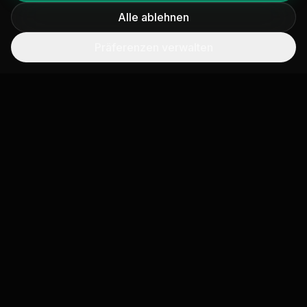
Alle ablehnen
Jetzt bewerben
Präferenzen verwalten
Klimadatenwissenschaftler
Entwickeln Sie Emissionsschätzmodelle unter
Verwendung von Satellitenbildern,
Atmosphärenwissenschaft und maschinellem Lernen.
Wissenschaft
Wien / Remote
Vollzeit
Jetzt bewerben
Produktdesigner
Gestalten Sie intuitive Schnittstellen, die komplexe
Klimadaten für Finanzinstitute und Unternehmen