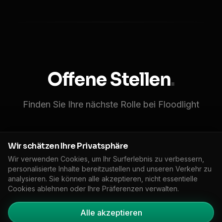
Offene Stellen
.
Finden Sie Ihre nächste Rolle bei Floodlight
Wir schätzen Ihre Privatsphäre
Wir verwenden Cookies, um Ihr Surferlebnis zu verbessern,
Senior Full-Stack Engineer
personalisierte Inhalte bereitzustellen und unseren Verkehr zu
Bauen und skalieren Sie unsere Klima-Intelligenz-
analysieren. Sie können alle akzeptieren, nicht essentielle
Cookies ablehnen oder Ihre Präferenzen verwalten.
Plattform mit Next.js, Python und cloud-nativer
Infrastruktur.
Alle akzeptieren
Ingenieurwesen
Los Angeles / Remote
Vollzeit