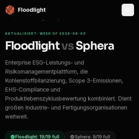
Zum Hauptinhalt springen
Floodlight
Compare
Floodlight vs
Sphera
AKTUALISIERT: WEEK OF 2026-08-03
Floodlight
vs
Sphera
Enterprise ESG-Leistungs- und
Risikomanagementplattform, die
Kohlenstoffbilanzierung, Scope 3-Emissionen,
EHS-Compliance und
Produktlebenszyklusbewertung kombiniert. Dient
großen Industrie- und Fertigungsorganisationen
weltweit.
Floodlight:
19
/
19
full
Sphera
:
9
/
19
full