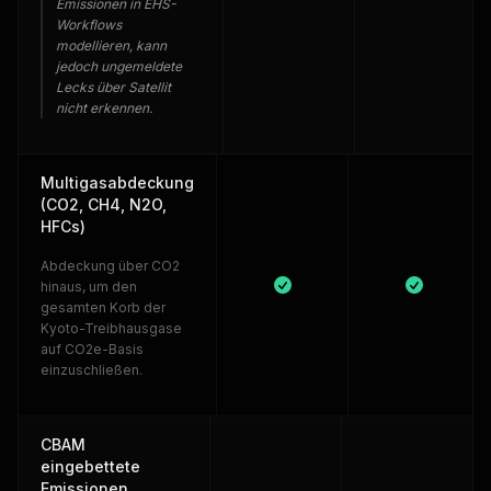
Emissionen in EHS-
Workflows
modellieren, kann
jedoch ungemeldete
Lecks über Satellit
nicht erkennen.
Multigasabdeckung
(CO2, CH4, N2O,
HFCs)
Abdeckung über CO2
hinaus, um den
gesamten Korb der
Kyoto-Treibhausgase
auf CO2e-Basis
einzuschließen.
CBAM
eingebettete
Emissionen