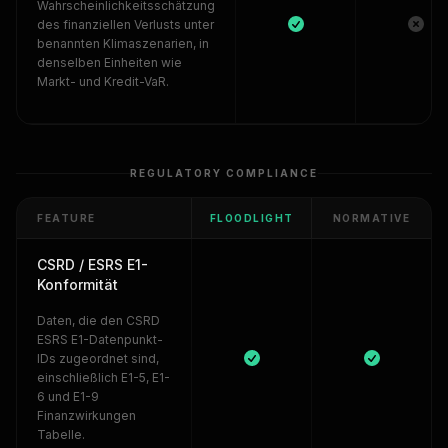
Wahrscheinlichkeitsschätzung
des finanziellen Verlusts unter
benannten Klimaszenarien, in
denselben Einheiten wie
Markt- und Kredit-VaR.
REGULATORY COMPLIANCE
FEATURE
FLOODLIGHT
NORMATIVE
CSRD / ESRS E1-
Konformität
Daten, die den CSRD
ESRS E1-Datenpunkt-
IDs zugeordnet sind,
einschließlich E1-5, E1-
6 und E1-9
Finanzwirkungen
Tabelle.