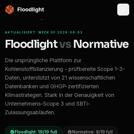
Zum Hauptinhalt springen
Floodlight
Compare
Floodlight vs
Normative
AKTUALISIERT: WEEK OF 2026-08-03
Floodlight
vs
Normative
Die ursprüngliche Plattform zur
Kohlenstoffbilanzierung - prüfbereite Scope 1-3-
Daten, unterstützt von 21 wissenschaftlichen
Datenbanken und GHGP-zertifizierten
Klimastrategen. Stark in der Genauigkeit von
Unternehmens-Scope 3 und SBTi-
Zulassungsabläufen.
Floodlight:
19
/
19
full
Normative
:
8
/
19
full