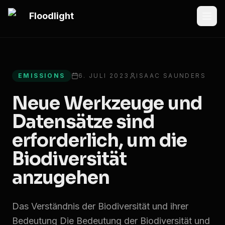
Zum Hauptinhalt springen
Floodlight
All articles
EMISSIONS
6. JULI 2023
ISAAC SAUNDERS
Neue Werkzeuge und
Datensätze sind
erforderlich, um die
Biodiversität
anzugehen
Das Verständnis der Biodiversität und ihrer
Bedeutung Die Bedeutung der Biodiversität und