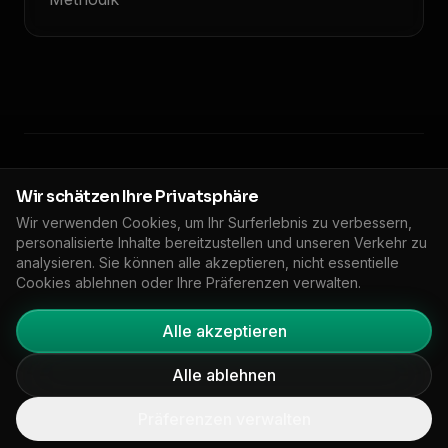
© 2026 Floodlight. Alle Rechte vorbehalten.
Wir schätzen Ihre Privatsphäre
Wir verwenden Cookies, um Ihr Surferlebnis zu verbessern,
Datenschutzrichtlinie
Nutzungsbedingungen
Cookie-Richtlinie
personalisierte Inhalte bereitzustellen und unseren Verkehr zu
🇩🇪
DE
DPA
Impressum
Cookie-Einstellungen
analysieren. Sie können alle akzeptieren, nicht essentielle
Cookies ablehnen oder Ihre Präferenzen verwalten.
Alle akzeptieren
Alle ablehnen
Präferenzen verwalten