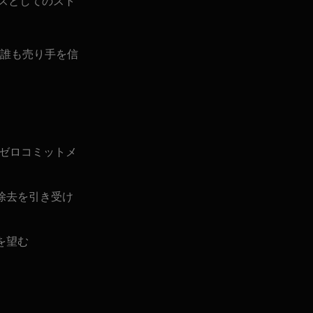
パスとしてのスト
誰も売り手を信
トゼロコミットメ
除去を引き受け
を望む