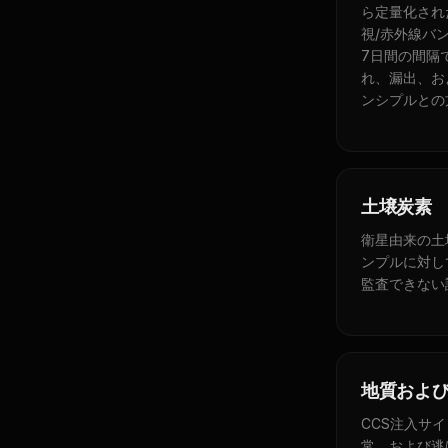
ら定量化され
視/赤外線バン
7日間の間隔
れ、漏出、およ
ンシプルとの
土壌炭素
衛星由来の土
ンプルに対し
監査できない
地質およ
CCS注入サ
常、および逃