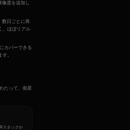
解像度を追加し
、数日ごとに再
く、ほぼリアル
にカバーできる
ます。
にわたって、衛星
1 SARスタックか