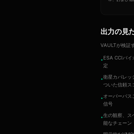
出力の見
VAULTが検
ESA CC
•
定
衛星カバレッ
•
ついた信頼ス
オーバーパス
•
信号
生の観察、ス
•
能なチェーン