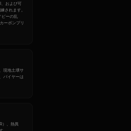
I、および可
訓練されます。
ノピーの乱
コアカーボンプリ
、現地土壌サ
、バイヤーは
R）、熱異
す。