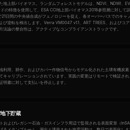
た地上部バイオマス。ランダムフォレストモデルは、NDVI、NDWI、EV
ドの特徴を使用して、ESA CCI地上部バイオマス2018参照層に対して
で21日間の中央値合成がフェノロジーを捉え、各オーバーパスでのキャ
び逆転を検出します。Verra VM0047 v1.1、ART TREES、および
方法論の整合性は、アクティブなコンプライアンストラックです。
地利用、耕作、およびカバー作物信号からモデル化された土壌有機炭素
てキャリブレーションされています。実践の変更はリモートで検証され
証明書に対して支払いを停止します。
び地下貯蔵
イトおよびレガシー石油・ガスインフラ周辺で監視される表面変形（InSA
げるメタンプルーム。漏出と誘発された地震活動は、数日で表面化しま