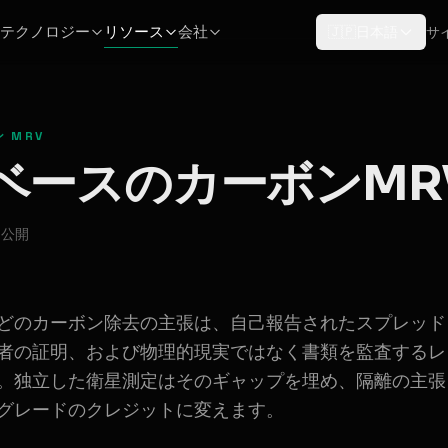
テクノロジー
リソース
会社
🇯🇵
日本語
サ
 MRV
ベースのカーボンMR
に公開
どのカーボン除去の主張は、自己報告されたスプレッド
者の証明、および物理的現実ではなく書類を監査するレ
。独立した衛星測定はそのギャップを埋め、隔離の主張
グレードのクレジットに変えます。