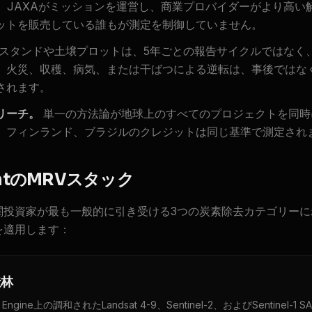
SA、JAXAがミッションを運営し、商業プロバイダーがより高い
ットを販売している誰もが測定を制御していません。
スタンドや土壌プロットは、5年ごとの報告サイクルではなく
。火災、収穫、病気、または干ばつによる逆転は、事後ではな
されます。
リーチ。
単一の方法論が地球上のすべてのプロジェクトを同時
、フィンランド、ブラジルのクレジットは同じ基準で測定され
ightのMRVスタック
機関投資家が最も一般的に引き受ける3つの炭素除去カテゴリー
を適用します：
造林
th Engine上の調和されたLandsat 4-9、Sentinel-2、およびSentinel-