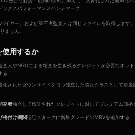
0047整合性姿勢：規制の余剰に加えて、文書化された追加性
デックスパフォーマンスベンチマーク
バイヤー、および第三者監査人は同じファイルを取得します。
りません。
を使用するか
監査人やNGOによる精査を生き残るクレジットが必要なネッ
する
量化されたダウンサイドを持つ独立した資産クラスとして炭素
開発者
独立して検証されたクレジットに対してプレミアム価格
び格付け機関
認証スタックに衛星グレードのMRVを追加する