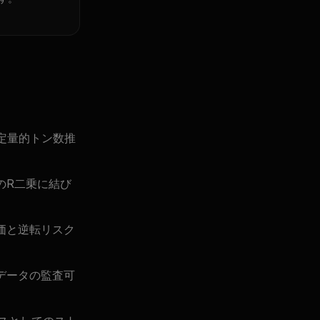
つ定量的トン数推
のR二乗に結び
価と逆転リスク
データの監査可